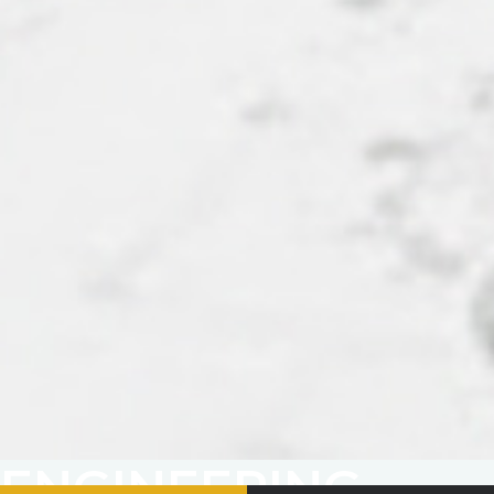
E
N
G
I
N
E
E
R
I
N
G