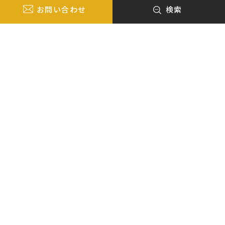
お問い合わせ
検索
Y
O
U
R
V
I
S
I
O
N
.
そ
の
想
い
、
技
術
で
カ
タ
チ
に
。
私たちについて
About us
私たちエジソンクリエイトは、 お客様の想いを
経験豊富な技術力で実現します。